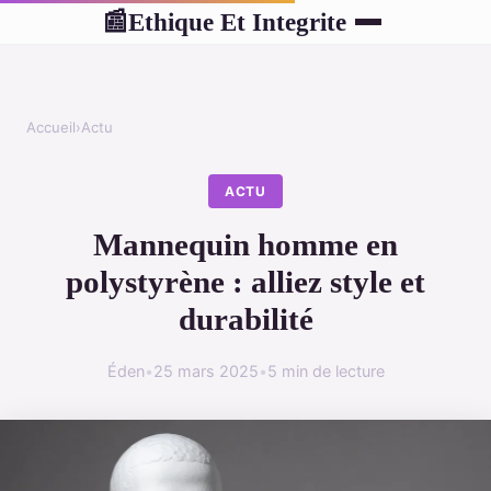
Ethique Et Integrite
📰
Accueil
›
Actu
ACTU
Mannequin homme en
polystyrène : alliez style et
durabilité
Éden
•
25 mars 2025
•
5 min de lecture