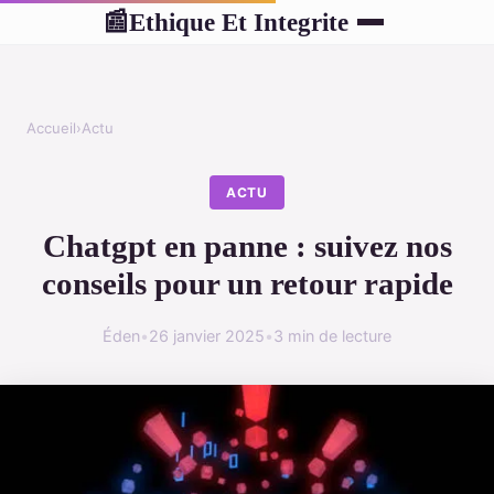
Ethique Et Integrite
📰
Accueil
›
Actu
ACTU
Chatgpt en panne : suivez nos
conseils pour un retour rapide
Éden
•
26 janvier 2025
•
3 min de lecture