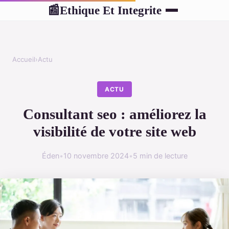
Ethique Et Integrite
📰
Accueil
›
Actu
ACTU
Consultant seo : améliorez la
visibilité de votre site web
Éden
•
10 novembre 2024
•
5 min de lecture