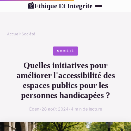
Ethique Et Integrite
📰
Accueil
›
Société
SOCIÉTÉ
Quelles initiatives pour
améliorer l'accessibilité des
espaces publics pour les
personnes handicapées ?
Éden
•
28 août 2024
•
4 min de lecture