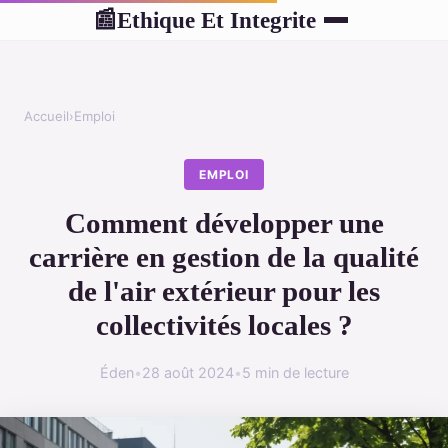
Ethique Et Integrite
📰
Accueil
›
Emploi
EMPLOI
Comment développer une
carrière en gestion de la qualité
de l'air extérieur pour les
collectivités locales ?
Éden
•
28 août 2024
•
5 min de lecture